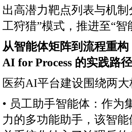
出高潜力靶点列表与机制分
工狩猎”模式，推进至“
从智能体矩阵到流程重构
AI for Process 的实践路
医药AI平台建设围绕两大核
• 员工助手智能体：
力的多功能助手，该智能