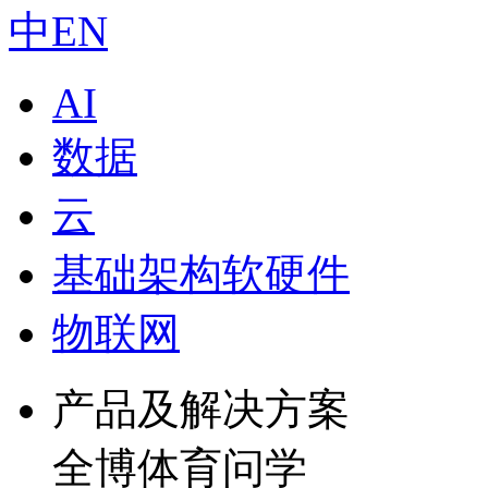
中
EN
AI
数据
云
基础架构软硬件
物联网
产品及解决方案
全博体育问学