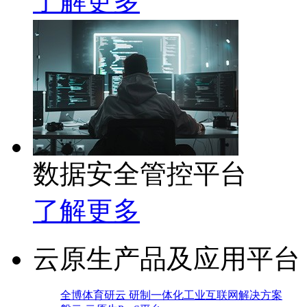
了解更多
数据安全管控平台
了解更多
云原生产品及应用平台
全博体育研云 研制一体化工业互联网解决方案