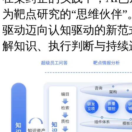
为靶点研究的“思维伙伴
驱动迈向认知驱动的新范
解知识、执行判断与持