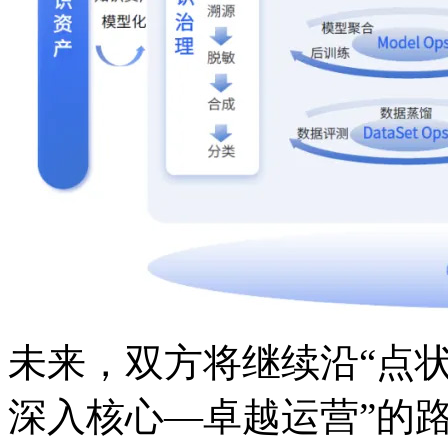
未来，双方将继续沿
深入核心—卓越运营”的路径推