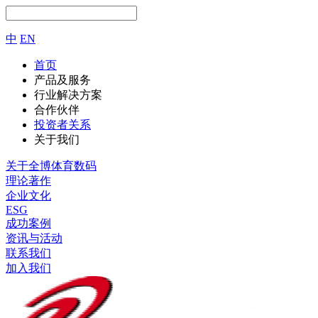
中
EN
首页
产品及服务
行业解决方案
合作伙伴
投资者关系
关于我们
关于全博体育数码
理论著作
企业文化
ESG
成功案例
资讯与活动
联系我们
加入我们